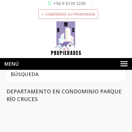
+56 9 8139 3239
+ CONFÍENOS SU PROPIEDAD
MENÚ
BÚSQUEDA
INICIO
NOSOTROS
DEPARTAMENTO EN CONDOMINIO PARQUE
RÍO CRUCES
VENTAS
ARRIENDOS
SERVICIOS