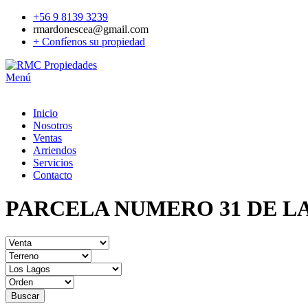
+56 9 8139 3239
rmardonescea@gmail.com
+ Confíenos su propiedad
Menú
Inicio
Nosotros
Ventas
Arriendos
Servicios
Contacto
PARCELA NUMERO 31 DE L