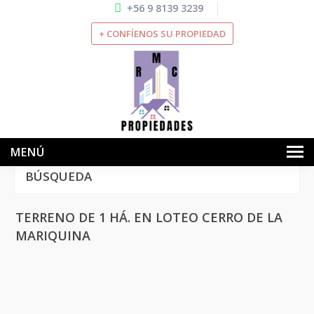
+56 9 8139 3239
+ CONFÍENOS SU PROPIEDAD
MENÚ
BÚSQUEDA
INICIO
NOSOTROS
TERRENO DE 1 HÁ. EN LOTEO CERRO DE LA
MARIQUINA
VENTAS
ARRIENDOS
SERVICIOS